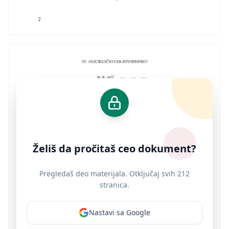
2
Želiš da pročitaš ceo dokument?
Pregledaš deo materijala. Otključaj svih 212
stranica.
Nastavi sa Google