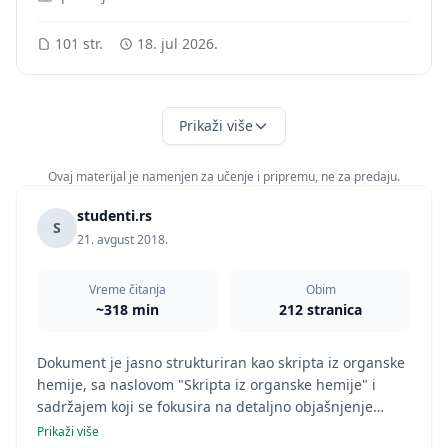
101 str.
18. jul 2026.
Prikaži više
Ovaj materijal je namenjen za učenje i pripremu, ne za predaju.
studenti.rs
S
21. avgust 2018.
Vreme čitanja
Obim
~318 min
212 stranica
Dokument je jasno strukturiran kao skripta iz organske
hemije, sa naslovom "Skripta iz organske hemije" i
sadržajem koji se fokusira na detaljno objašnjenje
ugljovodonika, posebno alkana i alkena, uključujući
Prikaži više