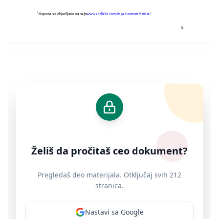
1
dopune su objavljene na sajt
u
www.acdlabs.com/iupac/nomenclature/
5
Želiš da pročitaš ceo dokument?
Pregledaš deo materijala. Otključaj svih 212
stranica.
Nastavi sa Google