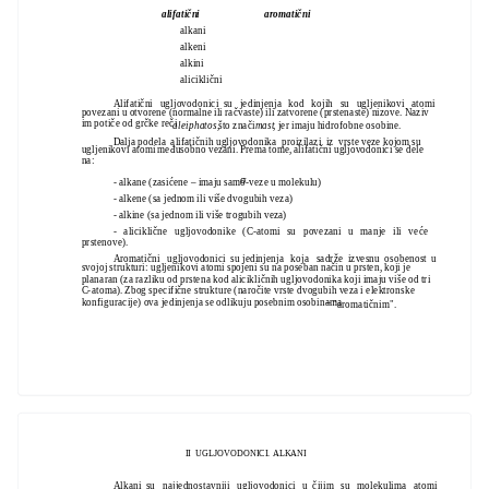
alifatični
aromatični
alkani
alkeni
alkini
aliciklični
Alifatični ugljovodonici su jedinjenja kod kojih su ugljenikovi atomi
povezani u otvorene (normalne ili račvaste) ili zatvorene (prstenaste) nizove. Naziv
im potiče od grčke reči
aleiphatos,
što znači
mast
, jer imaju hidrofobne osobine.
Dalja podela alifatičnih ugljovodonika proizilazi iz vrste veze kojom su
ugljenikovi atomi međusobno vezani. Prema tome, alifatični ugljovodonici se dele
na:
σ
- alkane (zasićene – imaju samo
-veze u molekulu)
- alkene (sa jednom ili više dvogubih veza)
- alkine (sa jednom ili više trogubih veza)
- aliciklične ugljovodonike (C-atomi su povezani u manje ili veće
prstenove).
Aromatični ugljovodonici su jedinjenja koja sadrže izvesnu osobenost u
svojoj strukturi: ugljenikovi atomi spojeni su na poseban način u prsten, koji je
planaran (za razliku od prstena kod alicikličnih ugljovodonika koji imaju više od tri
C-atoma). Zbog specifične strukture (naročite vrste dvogubih veza i elektronske
konfiguracije) ova jedinjenja se odlikuju posebnim osobinama
−
"aromatičnim".
II UGLJOVODONICI. ALKANI
Alkani su najjednostavniji ugljovodonici u čijim su molekulima atomi