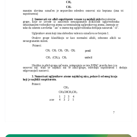
CH
2
CH
3
masnim slovima označen je nepravilno određen osnovni niz heptana (ima tri
supstituenta)
2. Imenovati sve alkil-supstituente vezane za najduži niz.
Jednovalentne
grupe, koje se izvode iz zasićenih nerazgranatih acikličnih ugljovodonika
oduzimanjem vodonikovog atoma sa terminalnog ugljenikovog atoma, imenuju se
tako da umesto završetka "-an" u imenu tog ugljovodonika dobijaju nastavak "-il".
Ugljenikov atom koji ima slobodnu valencu označava se brojem 1.
Ovakve grupe klasifikuju se kao normalni alkili, odnosno alkili sa
nerazgranatim nizom.
Primeri:
CH
CH
CH
CH
CH
pentil
3
2
2
2
2
CH
(CH
)
CH
undecil
3
2
9
2
Ukoliko je alkil-grupa račvasta, primenjuju se ista IUPAC pravila kao i za
osnovni niz: traži se najduži niz te alkil-grupe, određuju supstituenti i dodaju
odgovarajući nastavci.
3. Numerisati ugljenikove atome najdužeg niza, polazeći od onog kraja
koji je najbliži susptituentu.
Primeri:
CH
3
CH
CHCH
CH
3
2
3
1 2 3 4
a ne
4 3 2 1
7