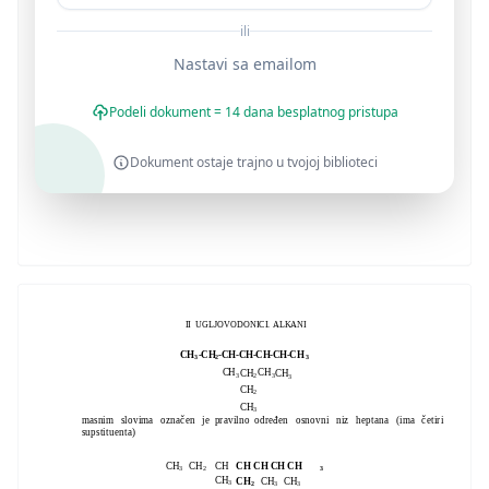
ili
Nastavi sa emailom
Podeli dokument = 14 dana besplatnog pristupa
Dokument ostaje trajno u tvojoj biblioteci
II UGLJOVODONICI. ALKANI
CH
-CH
-CH-CH-CH-CH-CH
3
2
3
CH
CH
CH
CH
3
2
3
3
CH
2
CH
3
masnim slovima označen je pravilno određen osnovni niz heptana (ima četiri
supstituenta)
CH
CH CH CH CH
CH
CH
3
3
2
CH
CH
CH
CH
3
2
3
3