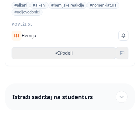
njihovu strukturu, nomenklaturu, fizička i hemijska
#alkani
#alkeni
#hemijske reakcije
#nomenklatura
svojstva i reakcije. Detaljan prikaz hemijskih reakcija i
#ugljovodonici
mehanizama jasno ukazuje na hemijski fokus.
POVEŽI SE
Hemija
Podeli
Istraži sadržaj na studenti.rs