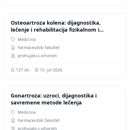
Osteoartroza kolena: dijagnostika,
lečenje i rehabilitacija fizikalnom i
kineziterapijom
Medicina
Farmaceutski fakultet
prohujalo.s.vihorom
127 str.
15. jul 2026.
Gonartroza: uzroci, dijagnostika i
savremene metode lečenja
Medicina
Farmaceutski fakultet
prohujalo.s.vihorom