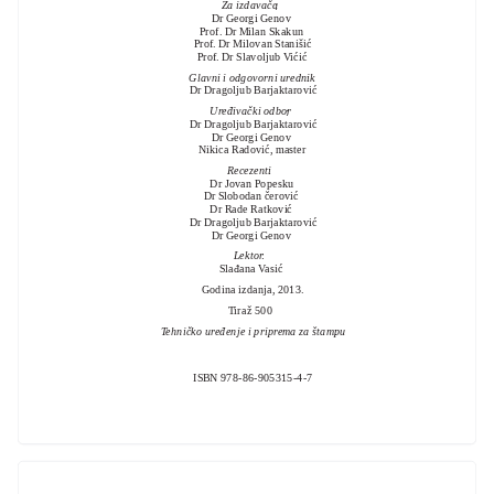
Za izdavača
:
Dr Georgi Genov
Prof. Dr Milan Skakun
Prof. Dr Milovan Stanišić
Prof. Dr Slavoljub Vićić
Glavni i odgovorni urednik
:
Dr Dragoljub Barjaktarović
Uređivački odbor
:
Dr Dragoljub Barjaktarović
Dr Georgi Genov
Nikica Radović, master
Recezenti
:
Dr Jovan Popesku
Dr Slobodan čerović
Dr Rade Ratković
Dr Dragoljub Barjaktarović
Dr Georgi Genov
Lektor
:
Slađana Vasić
Godina izdanja, 2013.
Tiraž 500
Tehničko uređenje i priprema za štampu
:
ISBN 978-86-905315-4-7