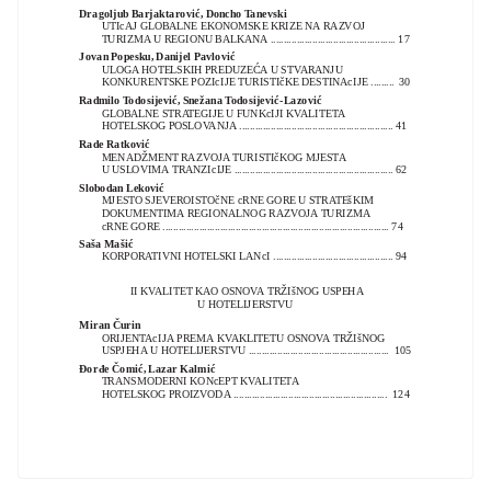
Dragoljub Barjaktarović, Doncho Tanevski
UTIcAJ GLOBALNE EKONOMSKE KRIZE NA RAZVOJ
TURIZMA U REGIONU BALKANA ................................................ 17
Jovan Popesku, Danijel Pavlović
ULOGA HOTELSKIH PREDUZEĆA U STVARANJU
KONKURENTSKE POZIcIJE TURISTIčKE DESTINAcIJE .........
30
Radmilo Todosijević, Snežana Todosijević-Lazović
GLOBALNE STRATEGIJE U FUNKcIJI KVALITETA
HOTELSKOG POSLOVANJA ........................................................... 41
Rade Ratković
MENADŽMENT RAZVOJA TURISTIčKOG MJESTA
U USLOVIMA TRANZIcIJE ............................................................. 62
Slobodan Leković
MJESTO SJEVEROISTOčNE cRNE GORE U STRATEšKIM
DOKUMENTIMA REGIONALNOG RAZVOJA TURIZMA
cRNE GORE ....................................................................................... 74
Saša Mašić
KORPORATIVNI HOTELSKI LANcI .............................................. 94
II KVALITET KAO OSNOVA TRŽIšNOG USPEHA
U HOTELIJERSTVU
Miran Čurin
ORIJENTAcIJA PREMA KVAKLITETU OSNOVA TRŽIšNOG
USPJEHA U HOTELIJERSTVU ...................................................... 105
Đorđe Čomić, Lazar Kalmić
TRANSMODERNI KONcEPT KVALITETA
HOTELSKOG PROIZVODA ........................................................... 124