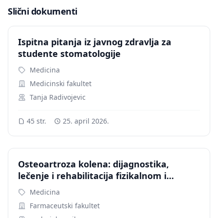
Slični dokumenti
Ispitna pitanja iz javnog zdravlja za
studente stomatologije
Medicina
Medicinski fakultet
Tanja Radivojevic
45 str.
25. april 2026.
Osteoartroza kolena: dijagnostika,
lečenje i rehabilitacija fizikalnom i
kineziterapijom
Medicina
Farmaceutski fakultet