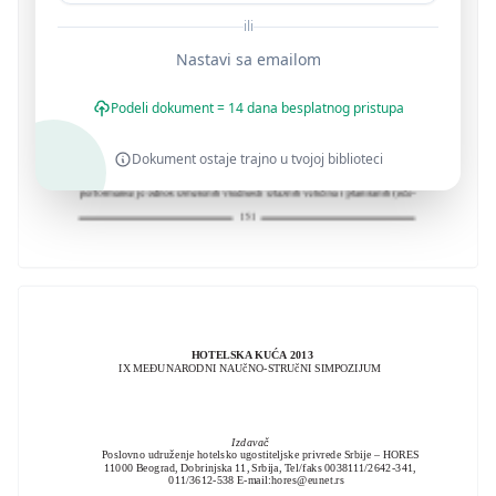
ili
Nastavi sa emailom
Podeli dokument = 14 dana besplatnog pristupa
Dokument ostaje trajno u tvojoj biblioteci
HOTELSKA KUĆA 2013
IX MEĐUNARODNI NAUčNO-STRUčNI SIMPOZIJUM
Izdavač
:
Poslovno udruženje hotelsko ugostiteljske privrede Srbije – HORES
11000 Beograd, Dobrinjska 11, Srbija, Tel/faks 0038111/2642-341,
011/3612-538 E-mail:
hores@eunet.rs