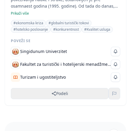
osamnaest godina (1995. godine). Od tada do danas,
svake druge godine, u nekom od naših najpoznatijih
Prikaži više
turističkih centara održano je osam skupova sa
#ekonomska kriza
#globalni turistički tokovi
aktuelnim temama i istim ciljem. Tokom vremena skup
#hotelsko poslovanje
#konkurentnost
#Kvalitet usluga
je, zbog učešća brojnih naučnih radnika i privrednika iz
zemalja okruženja, poprimio međunarodni karakter.
POVEŽI SE
Singidunum Univerzitet
Fakultet za turistički i hotelijerski menadžment
Turizam i ugostiteljstvo
Podeli