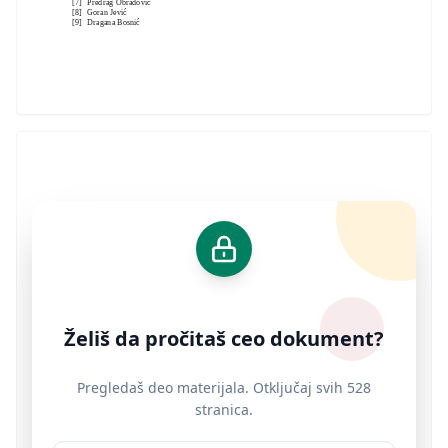
[7] Predrag Obradović
[8] Goran Jević
[9] Dragana Bosnić
Želiš da pročitaš ceo dokument?
Pregledaš deo materijala. Otključaj svih 528
stranica.