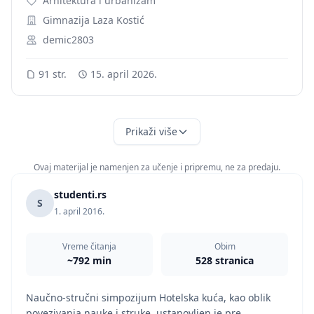
Arhitektura i urbanizam
Gimnazija Laza Kostić
demic2803
91 str.
15. april 2026.
Prikaži više
Ovaj materijal je namenjen za učenje i pripremu, ne za predaju.
studenti.rs
S
1. april 2016.
Vreme čitanja
Obim
~792 min
528 stranica
Naučno-stručni simpozijum Hotelska kuća, kao oblik
povezivanja nauke i struke, ustanovljen je pre