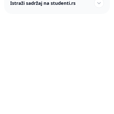
Istraži sadržaj na studenti.rs
studenti.rs naslovnica
Više od 250 hiljada studenata nam je ukazalo poverenje!
studenti.rs
Podrška
O nama
Pomoć
Blog
Kontakt
PRO članstvo (Cene)
Status
Šta je PRO članstvo
Pravno
Press & Partneri
Činimo dobro
Uslovi korišćenja