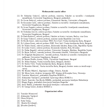
Međunarodni naučni odbor
[1] Dr Slobodan Unković, redovni profesor, emeritus, Fakultet za turistički i hotelijerski
menadžment, Univerzitet Singidunum, Beograd, predsednik
[2] Dr Goran Petković, redovni profesor, Ekonomski fakultet, Univerzitet u Beogradu
[3] Dr Krunoslav čačić, redovni profesor, Fakultet za turistički i hotelijerski menadzment,
Univerzitet Singidunum, Beograd
[4] Dr Jovan Popesku, redovni profesor, Fakultet za turistički i hotelijerski menadzment,
Univerzitet Singidunum, Beograd
[5] Dr Slobodan čerović, redovni profesor, Fakultet za turistički i hotelijerski menadžment,
Univerzitet Singidunum, Beograd
[6] Dr Rade Ratković, redovni profesor, Fakultet za biznis i turizam, Budva, crna Gora
[7] Dr Sanja Vlahović, redovni profesor, ministar nauke Republike crne Gore
[8] Dr Đorđe čomić, redovni profesor PMF, Novi Sad i Visoka hotelijerska škola, Beograd
[9] Dr Ljiljana Kosar, redovni profesor PMF, Novi Sad i Visoka hotelijerska škola, Beograd
[10] Dr Stanko Stanić, redovni profesor, Ekonomski fakultet, Banja Luka, Republika Srpska
[11] Dr Lenko Uravić, redovni profesor, Ekonomski fakultet, Pula, Hrvatska
[12] Dr Dušan Regodić, redovni profesor, Univerzitet Sinergija, Bijeljina, Republika Srpska
[13] Dr Bojan Zečević, vanredni profesor, Ekonomski fakultet, Univerzitet u Beogradu
[14] Dr Dragoljub Barjaktarović, vanredni profesor, Fakultet za turistički i hotelijerski me-
nadžment, Univerzitet Singidunum, Beograd
[15] Dr Renata Pindžo, docent, FEFA, Univerzitet Singidunum, Beograd
[16] Dr. Milan Skakun, Visoka turistička škola, Beograd, direktor
[17] Dr Slavko Vićić, Visoka hotelijerska škola, Beograd, direktor
[18] Dr Branislav Rabotić, Visoka turistička škola, Beograd, direktor centra za istraživanje i
razvoj
[19] Mr Branko Miljević, Algonquin college, Ontario, Kanada
[21] Mr Miran čurin, direktor, kompanije HIT Alpinea dd Kranjska Gora, Slovenija
[22] Tomislav Momirović, predsednik Skupštine HORES-a
[23] Aleksandar Vasilijević, predsednik Upravnog odbora HORES-a
[24] Dončo Tanevski, član Borda IH&RA, predsednik asocijacije hotelijera Makedonije
[25] Blagoy Ragin, predsednik Asocijacije hotelijera Bugarske
[26] Amir Hadžić, predsednik Asocijacije hotelijera i restoratera BIH
[27] Dr Georgi Genov, direktor HORES-a
Organizacioni odbor
[1] Tomislav Momirović
[2] Aleksandar Vasiljević
[3] Obren Drljević,
[4] Neđa Trklja,
[5] Branko Krivokapić,
[6] Miroslav Knežević