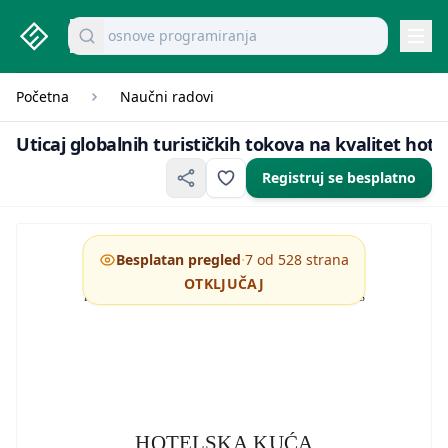
studenti.rs home page
Pretraži dokumente
mikroekonomija pitanja
Navi
Početna
Naučni radovi
Uticaj globalnih turističkih tokova 
Uticaj globalnih turističkih tokova na kvalitet hot
Registruj se besplatno
·
Besplatan pregled
7 od 528 strana
OTKLJUČAJ
POSLOVNO UDRUŽENJE
HOTELSKO UGOSTITELJSKE PRIVREDE SRBIJE – HORES
HOTELSKA KUĆA