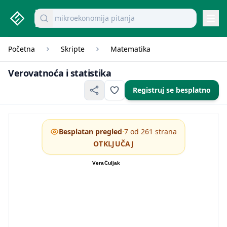
studenti.rs home page
Pretraži dokumente
mikroekonomija pitanja
Navi
Početna
Skripte
Matematika
Verovatnoća i statistik
Verovatnoća i statistika
Registruj se besplatno
·
Besplatan pregled
7 od 261 strana
OTKLJUČAJ
Vera ˇ
Culjak