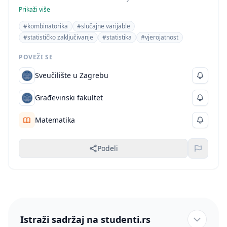
karakteristične za matematiku, poput kombinatorike,
Prikaži više
teorija vjerojatnosti i matematičke statistike. Detaljna
#kombinatorika
#slučajne varijable
objašnjenja, teoremi, primjeri i zadaci, potvrđuju da je
#statističko zaključivanje
#statistika
#vjerojatnost
dokument skripta, a ne naučni rad ili drugi akademski
dokument.
POVEŽI SE
Sveučilište u Zagrebu
Građevinski fakultet
Matematika
Podeli
Istraži sadržaj na studenti.rs