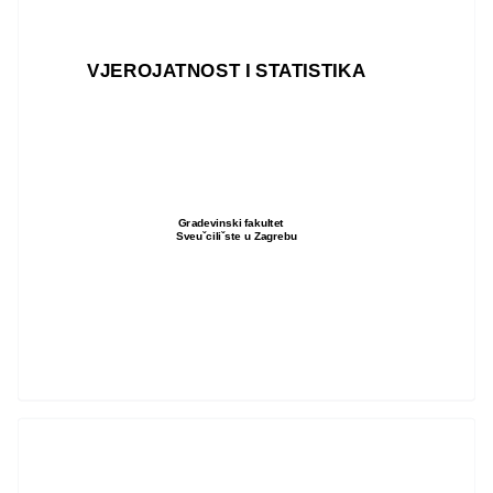
VJEROJATNOST I STATISTIKA
Gradevinski fakultet
Sveuˇciliˇste u Zagrebu