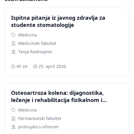
Ispitna pitanja iz javnog zdravlja za
studente stomatologije
Medicina
Medicinski fakultet
Tanja Radivojevic
45 str.
25. april 2026.
Osteoartroza kolena: dijagnostika,
lečenje i rehabilitacija fizikalnom i
kineziterapijom
Medicina
Farmaceutski fakultet
prohujalo.s.vihorom