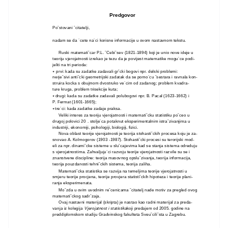
Predgovor
Poˇstovani ˇcitatelji,
nadam se da ´cete na´ci korisne informacije u ovom nastavnom tekstu.
Ruski matematiˇcar P.L. ˇCebiˇsev (1821-1894) koji je unio nove ideje u
teoriju vjerojatnosti izrekao je tezu da je povijest matematike mogu´ce podi-
jeliti na tri perioda:
∗
prvi: kada su zadatke zadavali grˇcki bogovi npr. delski problemi:
nerjeˇsivi antiˇcki geometrijski zadatak da se pomo´cu ˇsestara i ravnala kon-
struira kocka s obujmom dvostruko ve´cim od zadanog; problem kvadra-
ture kruga, problem trisekcije kuta;
∗
drugi: kada su zadatke zadavali polubogovi npr. B. Pacal (1623-1662) i
P. Fermat (1601-1665);
∗
tre´ci: kada zadatke zadaje praksa.
Veliki interes za teoriju vjerojatnosti i matematiˇcku statistiku poˇceo u
drugoj polovici 20
.
stolje´ca potaknut eksperimentalnim istraˇzivanjima u
industriji, ekonomiji, psihologiji, biologiji, fizici.
Nova oblast teorije vjerojatnosti je teorija stohastiˇckih procesa koju je za-
snovao A. Kolmogorov (1903 -1987). Stohastiˇcki procesi su terorijski mod-
eli za npr. dinamiˇcke sisteme u sluˇcajevima kad se stanja sistema odreduju
s vjerojatnostima. Zahvaljuju´ci razvoju teorije vjerojatnosti razvile su se i
znanstvene discipline: teorija masovnog opsluˇzivanja, teorija informacija,
teorija pouzdanosti tehniˇckih sistema, teorija zaliha.
Matematiˇcka statistika se razvija na temeljima teorije vjerojatnosti u
smjeru teorije procjena, teorije provjera statistiˇckih hipoteza i teorije plani-
ranja eksperimenata.
Moˇzda u ovim uvodnim reˇcenicama ˇcitatelj nade motiv za pregled ovog
matematiˇckog sadrˇzaja.
Ovaj nastavni materijal (skripta) je nastao kao radni materijal za preda-
vanja iz kolegija
Vjerojatnost i statistika
koji predajem od 2005. godine na
preddiplomskom studiju Gradvinskog fakulteta Sveuˇciliˇsta u Zagrebu.