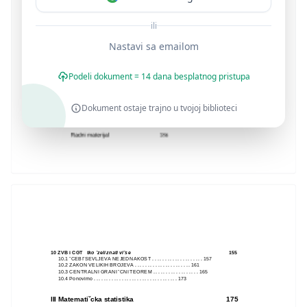
ili
Nastavi sa emailom
Podeli dokument = 14 dana besplatnog pristupa
Dokument ostaje trajno u tvojoj biblioteci
10 ZVB i CGT
tko ˇzeli znati viˇse
155
10.1 ˇCEBIˇSEVLJEVA NEJEDNAKOST . . . . . . . . . . . . . . . . . . . . 157
10.2 ZAKON VELIKIH BROJEVA . . . . . . . . . . . . . . . . . . . . . . 161
10.3 CENTRALNI GRANI ˇCNI TEOREM . . . . . . . . . . . . . . . . . . 165
10.4 Ponovimo . . . . . . . . . . . . . . . . . . . . . . . . . . . . . . . . . 173
III Matematiˇcka statistika
175