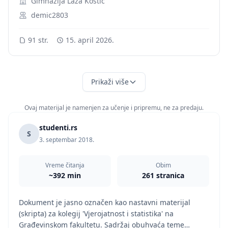
Gimnazija Laza Kostić
demic2803
91 str.
15. april 2026.
Prikaži više
Ovaj materijal je namenjen za učenje i pripremu, ne za predaju.
studenti.rs
S
3. septembar 2018.
Vreme čitanja
Obim
~392 min
261 stranica
Dokument je jasno označen kao nastavni materijal
(skripta) za kolegij 'Vjerojatnost i statistika' na
Građevinskom fakultetu. Sadržaj obuhvaća teme