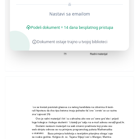
ili
Nastavi sa emailom
Podeli dokument = 14 dana besplatnog pristupa
Dokument ostaje trajno u tvojoj biblioteci
´ce se kretati postotak glasova za nekog kandidata na izborima ili testi-
rali hipotezu da dva tipa betona imaju jednake tlaˇcne ˇcvrsto´ce uz razinu
znaˇcajnosti 1%
.
Ovo je radni materijal i bit ´cu zahvalna ako sve uoˇcene greˇske i prijed-
loge kolegice i kolege studenti i ˇcitatelji poˇsalju na e-mail adresu
vera@grad.hr
.
Dodatni nastavni materijali na web stranici predmeta koji prate ovu
web skriptu odnose se na primjenu programskog paketa Mathematika
u statistici.
Baza primjera kolokvija s teorijskim pitanjima oboga´cuje
se svake godine. Kolgice dr. sc. Tajana Slijepˇcevi´c-Manger, Martina