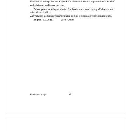
Benkovi´c i kolege Boˇsko Kojundˇzi´c i Nikola Sandri´c pripremali su zadatke
za kolokvije i auditorne vjeˇzbe.
Zahvaljujem se kolegici Martini Benkovi´c na pomo´ci pri grafiˇckoj obradi
teksta i izradi slika.
Zahvaljujem se kolegi Vladimiru Beni´cu koji je napravio web format skripte.
Zagreb, 1.7.2011.
Vera ˇCuljak
4
Radni materijal