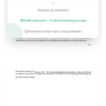
ili
Nastavi sa emailom
Podeli dokument = 14 dana besplatnog pristupa
Dokument ostaje trajno u tvojoj biblioteci
Prvi podaci počinju od
Galena (131 - 201), poznatog gladijatorskog ljekara, koji je utvrdio da
se impulsi, koji potiču iz mozga, živcima prenose na mišiće, koji se zbog toga skraćuju (grče),
što prouzrokuje kretanje.