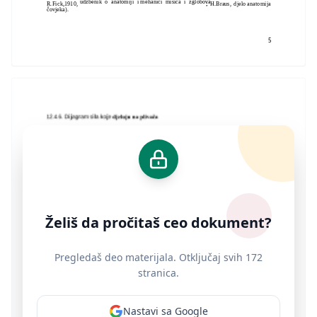
udžbenik o anatomiji i mehanici mišića i zglobova
R.Fick,1910,
;
H.Braus,
djelo anatomija
čovjeka).
5
Želiš da pročitaš ceo dokument?
Pregledaš deo materijala. Otključaj svih 172
stranica.
Nastavi sa Google