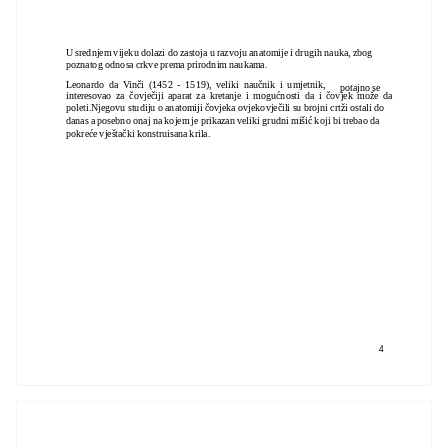
U srednjem vijeku dolazi do zastoja u razvoju anatomije i drugih nauka, zbog
poznatog odnosa crkve prema prirodnim naukama.
Leonardo da Vinči (1452 - 1519), veliki naučnik i umjetnik,
potajno se
interesovao za čovječiji aparat za kretanje i mogućnosti da i čovjek može da
poleti.Njegovu studiju o anatomiji čovjeka ovjekovječili su brojni crtži ostali do
danas a posebno onaj na kojem je prikazan veliki grudni mišić koji bi trebao da
pokreće vještački konstruisana krila.
4