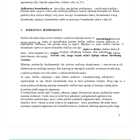
(geometrija sila). Operiše pojmovima: dužina i sila ( m, N ).
Aplikativna biomehanika se
bavi užim, specijalnim problemima - istraživanja položaja i
kretanja tijela i sprava u toku rada, fizičkog vježbanja i sporta, liječenja kretanjem itd. Prema
području koje izučava dobija i svoj naziv kao npr: biomehanika boksa, biomehanika rvanja,
biomehanika skijanja, biomehanika vježbi na spravama, biomehanika skoka u dalj itd.
2.
MJERENJA U BIOMEHANICI
Naučna disciplina koja se bavi teorijom i praksom mjerenja naziva se
metodologija.
Osnovni
erenja je upoređivanje poznate fizičke veličine (mjerne jedinice) sa
smisao procesa mj
nepoznatom veličinom, iste prirode (koja se mjeri). Mjerljive su samo fizičke veličine. U
biomehanici sporta se mjere mehaničke veličine, kao npr:
mjere se dužine
(dužina skoka ili
(trajanje određenog kretanja, faze pokreta),
staze, visina prepone isl.),
vrijeme
sile
(težina
izvršeni rad, snaga kojom mišići djeluju tokom određenog
tijela ilitereta, sila trenja),
vremena.
Mjerenje predstavlja fundamentalni dio procesa naučnog eksperimenta i osnovni mu je cilj
objektivizacija naučnog saznanja. Bez mjerenja je nemoguće zamisliti savremena istraživanja,
a njihova primjena sve više zadire i u oblast društvenih nauka.
Za sport, fizičko vaspitanje i neke oblasti medicine i biomedicinskog inžinjerstva
najznačajnije su one oblasti biomehanike koje se bave pokretima čovjeka. Zbog toga su u
njima predmet direktnog mjerenja mehaničke veličine koje opisuju ili kretanje cijelog tijela,
ili pokrete nekih njegovih segmenata.
U mehaničkom smislu tijelo čovjeka, odnosno, njegov lokomotorni aparat, predstavlja sistem
izuzetne složenosti. Uzrok tome je veliki broj pokretnih i polupokretnih zglobova koji
istovremeno predstavljaju i spoj i centre pokreta pojedinih segmenata tijela, visokozno -
elastična tkiva vezana za krute oslonce tih segmenata - kosti, prenošenje sile preko lanca
uzastopno spojenih segmenata (tzv kinetičkih lanaca), složenost mišićnog aparata preko koga
7