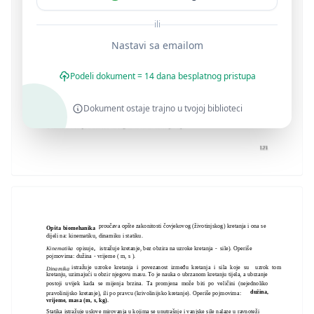
ili
Nastavi sa emailom
Podeli dokument = 14 dana besplatnog pristupa
Dokument ostaje trajno u tvojoj biblioteci
proučava opšte zakonitosti čovjekovog (životinjskog) kretanja i ona se
Opšta biomehanika
dijeli na: kinematiku, dinamiku i statiku.
Kinematika
opisuje
,
istražuje kretanje, bez obzira na uzroke kretanja - sile). Operiše
pojmovima: dužina - vrijeme ( m, s ).
istražuje uzroke kretanja i povezanost između kretanja i sila koje su uzrok tom
Dinamika
kretanju, uzimajući u obzir njegovu masu. To je nauka o ubrzanom kretanju tijela, a ubrzanje
postoji uvijek kada se mijenja brzina. Ta promjena može biti po veličini (nejednoliko
dužina,
pravolinijsko kretanje), ili po pravcu (krivolinijsko kretanje). Operiše pojmovima:
vrijeme, masa (m, s, kg).
Statika istražuje uslove mirovanja u kojima se unutrašnje i vanjske sile nalaze u ravnoteži