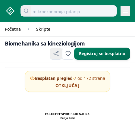
studenti.rs home page
Pretraži dokumente
mikroekonomija pitanja
Navi
Početna
Skripte
Biomehanika sa kineziologijom
Biomehanika sa kineziologijom
Registruj se besplatno
·
Besplatan pregled
7 od 172 strana
OTKLJUČAJ
FAKULTET SPORTSKIH NAUKA
Banja Luka