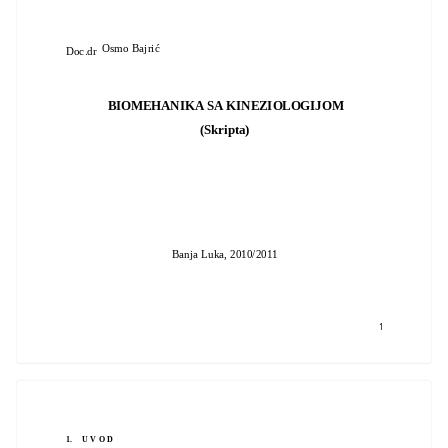
Osmo Bajrić
Doc.dr
BIOMEHANIKA SA KINEZIOLOGIJOM
(Skripta)
Banja Luka, 2010/2011
1
1.
U V O D