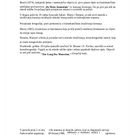
Boreli (1679), italijanski ljekar i matematičar objavio je prvo pisano djelo sa biomehaničkim
sadržajem pod nazivom
„De Motu Animalum“
(o kretanju životinja). On po prvi put teži da
odredi težište čovječijeg tijela primjenom zakona o ravnoteži na poluzi.
U drugoj polovini 19.vijeka francuski ljekari Marey i Demeni, uvode nove metode u
istraživanju kretanja istražujući tehniku brzog marša na kolonijalnim trupama.
Pronalazak fotografije, pravi prekretnicu u biomehaničkom istraživanju kretanja.
Marey (1882), konstruisao je kinokameru koja je bila preteča modernoj kinokameri sa ciljem
da otkrije tajnu letenja.
Demeni, Mareyev učenik je pronašao novu metodu istraživanja, hronofotografski metod, koja
je imala mnogostruku primjenu.
Dvadesetih godina 19.vijeka njemački naučnici W. Braune i O. Fischer, usavršili su metod
hronofotografije. Uspjeli su da odrede težište tijela i težinu pojedinih dijelova tijela. Objavili
su rad pod nazivom:
(čovječiji hod).
“Der Gang Des Menschen.“
U periodu prije 1.sv.rata
više anatoma je objavilo radove, koji su doprinijeli razvoju
udžbenik o mehanici mišića i
funkcionalne anatomije,
(H.Straser,1908
,
zglobova;