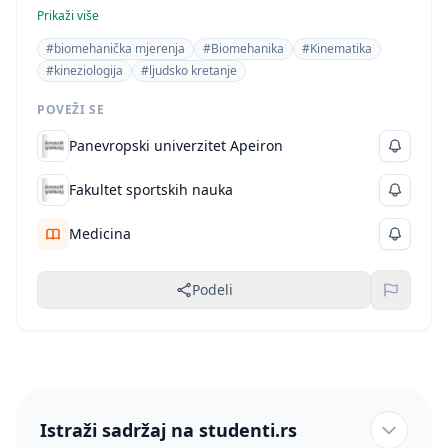
oblika kretnog ispoljavanja čovjeka. Potreba za
Prikaži više
kretanjem je jedna od osnovnih svojstava svih živih
#biomehanička mjerenja
#Biomehanika
#Kinematika
bića. Ponavljanjem pokreta poboljšava se motorika
#kineziologija
#ljudsko kretanje
čovjeka što se odražava na stanje svijesti, a to opet
omogućava usvajanje navika na još složenija kretanja
POVEŽI SE
Panevropski univerzitet Apeiron
Fakultet sportskih nauka
Medicina
Podeli
Istraži sadržaj na studenti.rs